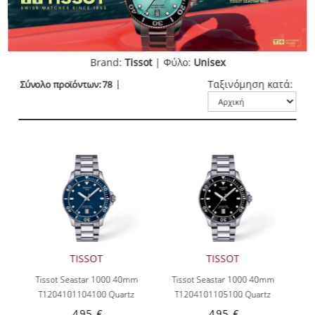
Brand:
Tissot
| Φύλο:
Unisex
Ταξινόμηση κατά:
Σύνολο προϊόντων: 78
TISSOT
TISSOT
Tissot Seastar 1000 40mm
Tissot Seastar 1000 40mm
T1204101104100
Quartz
T1204101105100
Quartz
495 €
495 €