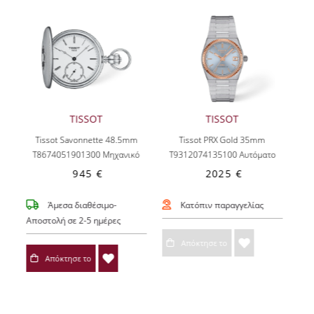
TISSOT
TISSOT
Tissot Savonnette 48.5mm
Tissot PRX Gold 35mm
T8674051901300
Μηχανικό
T9312074135100
Αυτόματο
945 €
2025 €
Άμεσα διαθέσιμο-
Κατόπιν παραγγελίας
Αποστολή σε 2-5 ημέρες
Απόκτησε το
Απόκτησε το