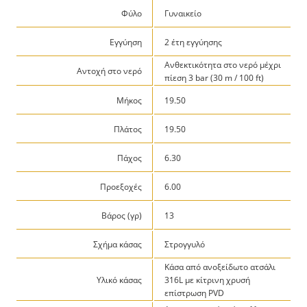
Φύλο
Γυναικείο
Εγγύηση
2 έτη εγγύησης
Ανθεκτικότητα στο νερό μέχρι
Αντοχή στο νερό
πίεση 3 bar (30 m / 100 ft)
Μήκος
19.50
Πλάτος
19.50
Πάχος
6.30
Προεξοχές
6.00
Βάρος (γρ)
13
Σχήμα κάσας
Στρογγυλό
Κάσα από ανοξείδωτο ατσάλι
Υλικό κάσας
316L με κίτρινη χρυσή
επίστρωση PVD