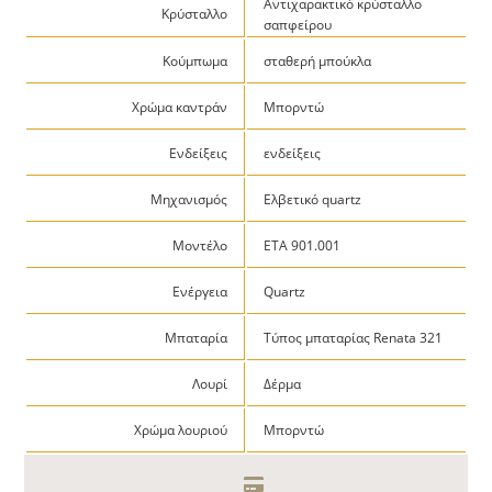
Αντιχαρακτικό κρύσταλλο
Κρύσταλλο
σαπφείρου
Κούμπωμα
σταθερή μπούκλα
Χρώμα καντράν
Μπορντώ
Ενδείξεις
ενδείξεις
Μηχανισμός
Ελβετικό quartz
Μοντέλο
ETA 901.001
Ενέργεια
Quartz
Μπαταρία
Τύπος μπαταρίας Renata 321
Λουρί
Δέρμα
Χρώμα λουριού
Μπορντώ