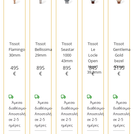
Tissot
Tissot
Tissot
Tissot
Tissot
Flamingo
Bellissima
Seastar
Le
Gentleman
30mm
29mm
1000
Locle
Gold
43mm
Open
bezel
Heart
40mm
495
895
895
845
2195
39.3mm
€
€
€
€
€
Άμεσα
Άμεσα
Άμεσα
Άμεσα
Άμεσα
-
διαθέσιμο-
διαθέσιμο-
διαθέσιμο-
διαθέσιμο-
διαθέσιμο-
Αποστολή
Αποστολή
Αποστολή
Αποστολή
Αποστολή
σε 2-5
σε 2-5
σε 2-5
σε 2-5
σε 2-5
ημέρες
ημέρες
ημέρες
ημέρες
ημέρες