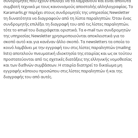
συνδρομητές που έχουν επιλέξει να τα λαμβάνουν και είναι απόλυτα
συμβατή τεχνικά με τους κανονισμούς αποστολής αλληλογραφίας. Το
Karamarlis.gr παρέχει στους συνδρομητές της υπηρεσίας Newsletter
τη δυνατότητα να διαγραφούν από τη λίστα παραληπτών. Όταν ένας
συνδρομητής επιλέξει τη διαγραφή του από τις λίστες παραληπτών,
τότε το email του διαγράφεται οριστικά. Τα e-mail των συνδρομητών
της υπηρεσίας Newsletter χρησιμοποιούνται αποκλειστικά για το
σκοπό αυτό και για κανέναν άλλο σκοπό. Τα newsletters τα οποία το
κοινό λαμβάνει με την εγγραφή του στις λίστες παραληπτών (mailing
lists) αποτελούν πνευματική ιδιοκτησία της εταιρίας και ως εκ τούτου
προστατεύονται από τις σχετικές διατάξεις της ελληνικής νομοθεσίας
και των διεθνών συμβάσεων. Η εταιρία διατηρεί το δικαίωμα μη
εγγραφής κάποιου προσώπου στις λίστες παραληπτών ή και της
διαγραφής του από αυτές.