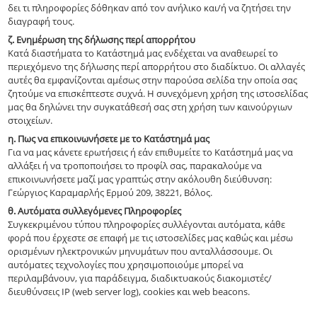
δει τι πληροφορίες δόθηκαν από τον ανήλικο και/ή να ζητήσει την
διαγραφή τους.
ζ. Ενημέρωση της δήλωσης περί απορρήτου
Κατά διαστήματα το Κατάστημά μας ενδέχεται να αναθεωρεί το
περιεχόμενο της δήλωσης περί απορρήτου στο διαδίκτυο. Οι αλλαγές
αυτές θα εμφανίζονται αμέσως στην παρούσα σελίδα την οποία σας
ζητούμε να επισκέπτεστε συχνά. Η συνεχόμενη χρήση της ιστοσελίδας
μας θα δηλώνει την συγκατάθεσή σας στη χρήση των καινούργιων
στοιχείων.
η. Πως να επικοινωνήσετε με το Κατάστημά μας
Για να μας κάνετε ερωτήσεις ή εάν επιθυμείτε το Κατάστημά μας να
αλλάξει ή να τροποποιήσει το προφίλ σας, παρακαλούμε να
επικοινωνήσετε μαζί μας γραπτώς στην ακόλουθη διεύθυνση:
Γεώργιος Καραμαρλής Ερμού 209, 38221, Βόλος.
θ. Αυτόματα συλλεγόμενες Πληροφορίες
Συγκεκριμένου τύπου πληροφορίες συλλέγονται αυτόματα, κάθε
φορά που έρχεστε σε επαφή με τις ιστοσελίδες μας καθώς και μέσω
ορισμένων ηλεκτρονικών μηνυμάτων που ανταλλάσσουμε. Οι
αυτόματες τεχνολογίες που χρησιμοποιούμε μπορεί να
περιλαμβάνουν, για παράδειγμα, διαδικτυακούς διακομιστές/
διευθύνσεις ΙΡ (web server log), cookies και web beacons.