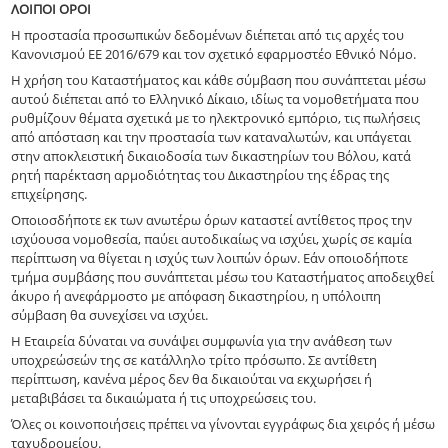
ΛΟΙΠΟΙ ΟΡΟΙ
Η προστασία προσωπικών δεδομένων διέπεται από τις αρχές του
Κανονισμού ΕΕ 2016/679 και τον σχετικό εφαρμοστέο Εθνικό Νόμο.
Η χρήση του Καταστήματος και κάθε σύμβαση που συνάπτεται μέσω
αυτού διέπεται από το Ελληνικό Δίκαιο, ιδίως τα νομοθετήματα που
ρυθμίζουν θέματα σχετικά με το ηλεκτρονικό εμπόριο, τις πωλήσεις
από απόσταση και την προστασία των καταναλωτών, και υπάγεται
στην αποκλειστική δικαιοδοσία των δικαστηρίων του Βόλου, κατά
ρητή παρέκταση αρμοδιότητας του Δικαστηρίου της έδρας της
επιχείρησης.
Οποιοσδήποτε εκ των ανωτέρω όρων καταστεί αντίθετος προς την
ισχύουσα νομοθεσία, παύει αυτοδικαίως να ισχύει, χωρίς σε καμία
περίπτωση να θίγεται η ισχύς των λοιπών όρων. Εάν οποιοδήποτε
τμήμα συμβάσης που συνάπτεται μέσω του Καταστήματος αποδειχθεί
άκυρο ή ανεφάρμοστο με απόφαση δικαστηρίου, η υπόλοιπη
σύμβαση θα συνεχίσει να ισχύει.
Η Εταιρεία δύναται να συνάψει συμφωνία για την ανάθεση των
υποχρεώσεών της σε κατάλληλο τρίτο πρόσωπο. Σε αντίθετη
περίπτωση, κανένα μέρος δεν θα δικαιούται να εκχωρήσει ή
μεταβιβάσει τα δικαιώματα ή τις υποχρεώσεις του.
Όλες οι κοινοποιήσεις πρέπει να γίνονται εγγράφως δια χειρός ή μέσω
ταχυδρομείου.