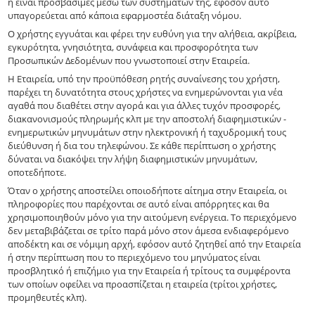
ή είναι προσβάσιμες μέσω των συστημάτων της, εφόσον αυτό
υπαγορεύεται από κάποια εφαρμοστέα διάταξη νόμου.
Ο χρήστης εγγυάται και φέρει την ευθύνη για την αλήθεια, ακρίβεια,
εγκυρότητα, γνησιότητα, συνάφεια και προσφορότητα των
Προσωπικών Δεδομένων που γνωστοποιεί στην Εταιρεία.
Η Εταιρεία, υπό την προϋπόθεση ρητής συναίνεσης του χρήστη,
παρέχει τη δυνατότητα στους χρήστες να ενημερώνονται για νέα
αγαθά που διαθέτει στην αγορά και για άλλες τυχόν προσφορές,
διακανονισμούς πληρωμής κλπ με την αποστολή διαφημιστικών -
ενημερωτικών μηνυμάτων στην ηλεκτρονική ή ταχυδρομική τους
διεύθυνση ή δια του τηλεφώνου. Σε κάθε περίπτωση ο χρήστης
δύναται να διακόψει την λήψη διαφημιστικών μηνυμάτων,
οποτεδήποτε.
Όταν ο χρήστης αποστείλει οποιοδήποτε αίτημα στην Εταιρεία, οι
πληροφορίες που παρέχονται σε αυτό είναι απόρρητες και θα
χρησιμοποιηθούν μόνο για την αιτούμενη ενέργεια. Το περιεχόμενο
δεν μεταβιβάζεται σε τρίτο παρά μόνο στον άμεσα ενδιαφερόμενο
αποδέκτη και σε νόμιμη αρχή, εφόσον αυτό ζητηθεί από την Εταιρεία
ή στην περίπτωση που το περιεχόμενο του μηνύματος είναι
προσβλητικό ή επιζήμιο για την Εταιρεία ή τρίτους τα συμφέροντα
των οποίων οφείλει να προασπίζεται η εταιρεία (τρίτοι χρήστες,
προμηθευτές κλπ).