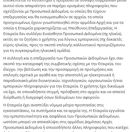
αυτού είναι απαραίτητο να παρέχει ορισμένες πληροφορίες που
σχετίζονται με Προσωπικά Δεδομένα, οι οποίες θα τύχουν
επεξεργασίας και θα ενσωματωθούν σε αρχεία, τα οποία
προηγουμένως έχουν γνωστοποιηθεί στην αρμόδια Αρχή και για τα
οποία η Εταιρεία χαρακτηρίζεται ως Υπεύθυνος Επεξεργασίας. Η
Εταιρεία δεν συλλέγει Ευαίσθητα Προσωπικά Δεδομένα (πχ ηλικία),
εκτός αν το ζητήσει ο χρήστης για λόγους εμπορικούς (πχ δεκαετές
εύρος ηλικίας, προς το σκοπό επιλογής καλλυντικού προοριζόμενου
για τη συγκεκριμένη ηλικιακή ομάδα).
Η συλλογή και η επεξεργασία των Προσωπικών Δεδομένων έχει σαν
σκοπό την καταγραφή της συμβατικής σχέσης με την Εταιρεία, τον
έλεγχο, την βελτίωση και την προσαρμογή σε προτιμήσεις και
επιλογές σχετικά με αγαθά και την αποστολή με ηλεκτρονικά ή
παραδοσιακά μέσα διοικητικών, τεχνολογικών, οργανωτικών ή/και
εμπορικών πληροφοριών για την Εταιρεία. Ο χρήστης έχει δικαίωμα
να έχει, σε οποιαδήποτε στιγμή, πρόσβαση στο αρχείο και να απαιτεί
διόρθωση ή διαγραφή όσων δεδομένων τον αφορούν.
H Εταιρεία έχει αναπτύξει νόμιμα μέτρα προστασίας στις
εγκαταστάσεις, τα συστήματα και τα αρχεία της. Η Εταιρεία εγγυάται
την εμπιστευτικότητα και ασφάλεια των Προσωπικών Δεδομένων,
ωστόσο μπορεί να αποκαλύψει στις αρμόδιες Δημόσιες Αρχές
Προσωπικά Δεδομένα ή οποιεσδήποτε άλλες πληροφορίες που κατέχει