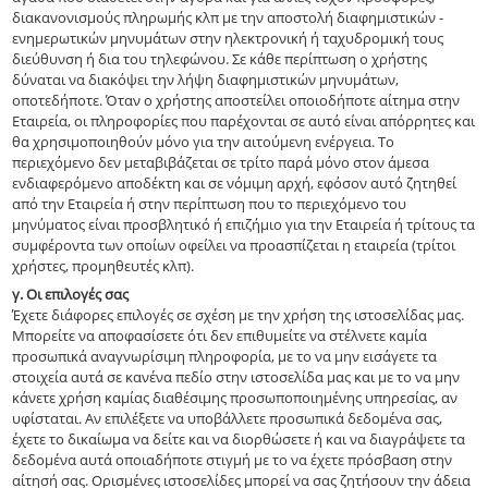
διακανονισμούς πληρωμής κλπ με την αποστολή διαφημιστικών -
ενημερωτικών μηνυμάτων στην ηλεκτρονική ή ταχυδρομική τους
διεύθυνση ή δια του τηλεφώνου. Σε κάθε περίπτωση ο χρήστης
δύναται να διακόψει την λήψη διαφημιστικών μηνυμάτων,
οποτεδήποτε. Όταν ο χρήστης αποστείλει οποιοδήποτε αίτημα στην
Εταιρεία, οι πληροφορίες που παρέχονται σε αυτό είναι απόρρητες και
θα χρησιμοποιηθούν μόνο για την αιτούμενη ενέργεια. Το
περιεχόμενο δεν μεταβιβάζεται σε τρίτο παρά μόνο στον άμεσα
ενδιαφερόμενο αποδέκτη και σε νόμιμη αρχή, εφόσον αυτό ζητηθεί
από την Εταιρεία ή στην περίπτωση που το περιεχόμενο του
μηνύματος είναι προσβλητικό ή επιζήμιο για την Εταιρεία ή τρίτους τα
συμφέροντα των οποίων οφείλει να προασπίζεται η εταιρεία (τρίτοι
χρήστες, προμηθευτές κλπ).
γ. Οι επιλογές σας
Έχετε διάφορες επιλογές σε σχέση με την χρήση της ιστοσελίδας μας.
Μπορείτε να αποφασίσετε ότι δεν επιθυμείτε να στέλνετε καμία
προσωπικά αναγνωρίσιμη πληροφορία, με το να μην εισάγετε τα
στοιχεία αυτά σε κανένα πεδίο στην ιστοσελίδα μας και με το να μην
κάνετε χρήση καμίας διαθέσιμης προσωποποιημένης υπηρεσίας, αν
υφίσταται. Αν επιλέξετε να υποβάλλετε προσωπικά δεδομένα σας,
έχετε το δικαίωμα να δείτε και να διορθώσετε ή και να διαγράψετε τα
δεδομένα αυτά οποιαδήποτε στιγμή με το να έχετε πρόσβαση στην
αίτησή σας. Ορισμένες ιστοσελίδες μπορεί να σας ζητήσουν την άδεια