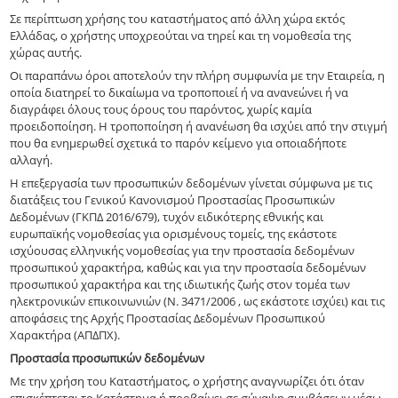
Σε περίπτωση χρήσης του καταστήματος από άλλη χώρα εκτός
Ελλάδας, ο χρήστης υποχρεούται να τηρεί και τη νομοθεσία της
χώρας αυτής.
Οι παραπάνω όροι αποτελούν την πλήρη συμφωνία με την Εταιρεία, η
οποία διατηρεί το δικαίωμα να τροποποιεί ή να ανανεώνει ή να
διαγράφει όλους τους όρους του παρόντος, χωρίς καμία
προειδοποίηση. Η τροποποίηση ή ανανέωση θα ισχύει από την στιγμή
που θα ενημερωθεί σχετικά το παρόν κείμενο για οποιαδήποτε
αλλαγή.
Η επεξεργασία των προσωπικών δεδομένων γίνεται σύμφωνα με τις
διατάξεις του Γενικού Κανονισμού Προστασίας Προσωπικών
Δεδομένων (ΓΚΠΔ 2016/679), τυχόν ειδικότερης εθνικής και
ευρωπαϊκής νομοθεσίας για ορισμένους τομείς, της εκάστοτε
ισχύουσας ελληνικής νομοθεσίας για την προστασία δεδομένων
προσωπικού χαρακτήρα, καθώς και για την προστασία δεδομένων
προσωπικού χαρακτήρα και της ιδιωτικής ζωής στον τομέα των
ηλεκτρονικών επικοινωνιών (Ν. 3471/2006 , ως εκάστοτε ισχύει) και τις
αποφάσεις της Αρχής Προστασίας Δεδομένων Προσωπικού
Χαρακτήρα (ΑΠΔΠΧ).
Προστασία προσωπικών δεδομένων
Με την χρήση του Καταστήματος, ο χρήστης αναγνωρίζει ότι όταν
επισκέπτεται το Κατάστημα ή προβαίνει σε σύναψη συμβάσεων μέσω