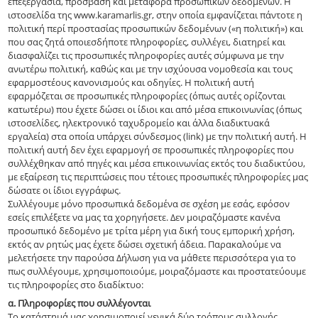
επεξεργασία, πρόσβαση και μεταφορά προσωπικών δεδομένων. Η
ιστοσελίδα της www.karamarlis.gr, στην οποία εμφανίζεται πάντοτε η
πολιτική περί προστασίας προσωπικών δεδομένων («η πολιτική») και
που σας ζητά οποιεσδήποτε πληροφορίες, συλλέγει, διατηρεί και
διασφαλίζει τις προσωπικές πληροφορίες αυτές σύμφωνα με την
ανωτέρω πολιτική, καθώς και με την ισχύουσα νομοθεσία και τους
εφαρμοστέους κανονισμούς και οδηγίες. Η πολιτική αυτή
εφαρμόζεται σε προσωπικές πληροφορίες (όπως αυτές ορίζονται
κατωτέρω) που έχετε δώσει οι ίδιοι και από μέσα επικοινωνίας (όπως
ιστοσελίδες, ηλεκτρονικό ταχυδρομείο και άλλα διαδικτυακά
εργαλεία) στα οποία υπάρχει σύνδεσμος (link) με την πολιτική αυτή. Η
πολιτική αυτή δεν έχει εφαρμογή σε προσωπικές πληροφορίες που
συλλέχθηκαν από πηγές και μέσα επικοινωνίας εκτός του διαδικτύου,
με εξαίρεση τις περιπτώσεις που τέτοιες προσωπικές πληροφορίες μας
δώσατε οι ίδιοι εγγράφως.
Συλλέγουμε μόνο προσωπικά δεδομένα σε σχέση με εσάς, εφόσον
εσείς επιλέξετε να μας τα χορηγήσετε. Δεν μοιραζόμαστε κανένα
προσωπικό δεδομένο με τρίτα μέρη για δική τους εμπορική χρήση,
εκτός αν ρητώς μας έχετε δώσει σχετική άδεια. Παρακαλούμε να
μελετήσετε την παρούσα Δήλωση για να μάθετε περισσότερα για το
πως συλλέγουμε, χρησιμοποιούμε, μοιραζόμαστε και προστατεύουμε
τις πληροφορίες στο διαδίκτυο:
α. Πληροφορίες που συλλέγονται
Το κατάστημά μας χρησιμοποιεί γενικά δύο τρόπους συλλογής