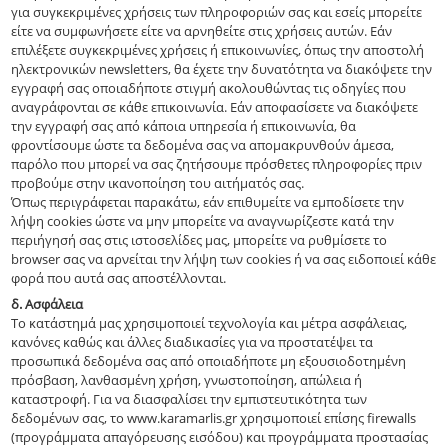
για συγκεκριμένες χρήσεις των πληροφοριών σας και εσείς μπορείτε
είτε να συμφωνήσετε είτε να αρνηθείτε στις χρήσεις αυτών. Εάν
επιλέξετε συγκεκριμένες χρήσεις ή επικοινωνίες, όπως την αποστολή
ηλεκτρονικών newsletters, θα έχετε την δυνατότητα να διακόψετε την
εγγραφή σας οποιαδήποτε στιγμή ακολουθώντας τις οδηγίες που
αναγράφονται σε κάθε επικοινωνία. Εάν αποφασίσετε να διακόψετε
την εγγραφή σας από κάποια υπηρεσία ή επικοινωνία, θα
φροντίσουμε ώστε τα δεδομένα σας να απομακρυνθούν άμεσα,
παρόλο που μπορεί να σας ζητήσουμε πρόσθετες πληροφορίες πριν
προβούμε στην ικανοποίηση του αιτήματός σας.
Όπως περιγράφεται παρακάτω, εάν επιθυμείτε να εμποδίσετε την
λήψη cookies ώστε να μην μπορείτε να αναγνωρίζεστε κατά την
περιήγησή σας στις ιστοσελίδες μας, μπορείτε να ρυθμίσετε το
browser σας να αρνείται την λήψη των cookies ή να σας ειδοποιεί κάθε
φορά που αυτά σας αποστέλλονται.
δ. Ασφάλεια
Το κατάστημά μας χρησιμοποιεί τεχνολογία και μέτρα ασφάλειας,
κανόνες καθώς και άλλες διαδικασίες για να προστατέψει τα
προσωπικά δεδομένα σας από οποιαδήποτε μη εξουσιοδοτημένη
πρόσβαση, λανθασμένη χρήση, γνωστοποίηση, απώλεια ή
καταστροφή. Για να διασφαλίσει την εμπιστευτικότητα των
δεδομένων σας, το www.karamarlis.gr χρησιμοποιεί επίσης firewalls
(προγράμματα απαγόρευσης εισόδου) και προγράμματα προστασίας