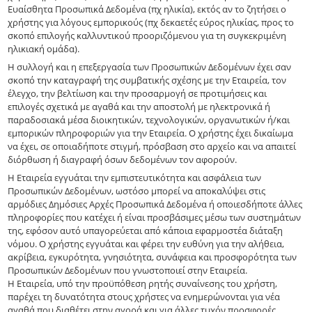
Ευαίσθητα Προσωπικά Δεδομένα (πχ ηλικία), εκτός αν το ζητήσει ο
χρήστης για λόγους εμπορικούς (πχ δεκαετές εύρος ηλικίας, προς το
σκοπό επιλογής καλλυντικού προοριζόμενου για τη συγκεκριμένη
ηλικιακή ομάδα).
Η συλλογή και η επεξεργασία των Προσωπικών Δεδομένων έχει σαν
σκοπό την καταγραφή της συμβατικής σχέσης με την Εταιρεία, τον
έλεγχο, την βελτίωση και την προσαρμογή σε προτιμήσεις και
επιλογές σχετικά με αγαθά και την αποστολή με ηλεκτρονικά ή
παραδοσιακά μέσα διοικητικών, τεχνολογικών, οργανωτικών ή/και
εμπορικών πληροφοριών για την Εταιρεία. Ο χρήστης έχει δικαίωμα
να έχει, σε οποιαδήποτε στιγμή, πρόσβαση στο αρχείο και να απαιτεί
διόρθωση ή διαγραφή όσων δεδομένων τον αφορούν.
Η Εταιρεία εγγυάται την εμπιστευτικότητα και ασφάλεια των
Προσωπικών Δεδομένων, ωστόσο μπορεί να αποκαλύψει στις
αρμόδιες Δημόσιες Αρχές Προσωπικά Δεδομένα ή οποιεσδήποτε άλλες
πληροφορίες που κατέχει ή είναι προσβάσιμες μέσω των συστημάτων
της, εφόσον αυτό υπαγορεύεται από κάποια εφαρμοστέα διάταξη
νόμου. Ο χρήστης εγγυάται και φέρει την ευθύνη για την αλήθεια,
ακρίβεια, εγκυρότητα, γνησιότητα, συνάφεια και προσφορότητα των
Προσωπικών Δεδομένων που γνωστοποιεί στην Εταιρεία.
Η Εταιρεία, υπό την προϋπόθεση ρητής συναίνεσης του χρήστη,
παρέχει τη δυνατότητα στους χρήστες να ενημερώνονται για νέα
αγαθά που διαθέτει στην αγορά και για άλλες τυχόν προσφορές,