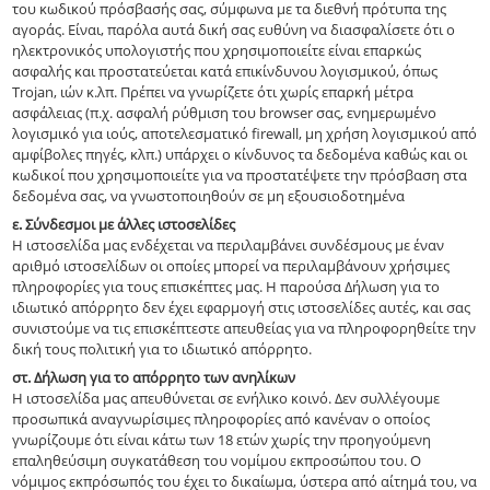
του κωδικού πρόσβασής σας, σύμφωνα με τα διεθνή πρότυπα της
αγοράς. Είναι, παρόλα αυτά δική σας ευθύνη να διασφαλίσετε ότι ο
ηλεκτρονικός υπολογιστής που χρησιμοποιείτε είναι επαρκώς
ασφαλής και προστατεύεται κατά επικίνδυνου λογισμικού, όπως
Trojan, ιών κ.λπ. Πρέπει να γνωρίζετε ότι χωρίς επαρκή μέτρα
ασφάλειας (π.χ. ασφαλή ρύθμιση του browser σας, ενημερωμένο
λογισμικό για ιούς, αποτελεσματικό firewall, μη χρήση λογισμικού από
αμφίβολες πηγές, κλπ.) υπάρχει ο κίνδυνος τα δεδομένα καθώς και οι
κωδικοί που χρησιμοποιείτε για να προστατέψετε την πρόσβαση στα
δεδομένα σας, να γνωστοποιηθούν σε μη εξουσιοδοτημένα
ε. Σύνδεσμοι με άλλες ιστοσελίδες
Η ιστοσελίδα μας ενδέχεται να περιλαμβάνει συνδέσμους με έναν
αριθμό ιστοσελίδων οι οποίες μπορεί να περιλαμβάνουν χρήσιμες
πληροφορίες για τους επισκέπτες μας. Η παρούσα Δήλωση για το
ιδιωτικό απόρρητο δεν έχει εφαρμογή στις ιστοσελίδες αυτές, και σας
συνιστούμε να τις επισκέπτεστε απευθείας για να πληροφορηθείτε την
δική τους πολιτική για το ιδιωτικό απόρρητο.
στ. Δήλωση για το απόρρητο των ανηλίκων
Η ιστοσελίδα μας απευθύνεται σε ενήλικο κοινό. Δεν συλλέγουμε
προσωπικά αναγνωρίσιμες πληροφορίες από κανέναν ο οποίος
γνωρίζουμε ότι είναι κάτω των 18 ετών χωρίς την προηγούμενη
επαληθεύσιμη συγκατάθεση του νομίμου εκπροσώπου του. Ο
νόμιμος εκπρόσωπός του έχει το δικαίωμα, ύστερα από αίτημά του, να