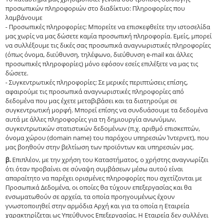
προσωπικών πληροφοριών στο διαδίκτυο: Πληροφορίες που
λαμβάνουμε
- Προσωπικές πληροφορίες: Μπορείτε να επισκεφθείτε την ιστοσελίδα
μας χωρίς να μας δώσετε καμία προσωπική πληροφορία. Εμείς, μπορεί
να συλλέξουμε τις δικές σας προσωπικά αναγνωριστικές πληροφορίες
(όπως όνομα, διεύθυνση, τηλέφωνο, διεύθυνση e-mail και άλλες
προσωπικές πληροφορίες) μόνο εφόσον εσείς επιλέξετε να μας τις
δώσετε.
- Συγκεντρωτικές πληροφορίες: Σε μερικές περιπτώσεις επίσης,
αφαιρούμε τις προσωπικά αναγνωριστικές πληροφορίες από
δεδομένα που μας έχετε μεταβιβάσει και τα διατηρούμε σε
συγκεντρωτική μορφή. Μπορεί επίσης να συνδυάσουμε τα δεδομένα
αυτά με άλλες πληροφορίες για τη δημιουργία ανωνύμων,
συγκεντρωτικών στατιστικών δεδομένων (π.χ. αριθμό επισκεπτών,
όνομα χώρου (domain name) του παρόχου υπηρεσιών Ίντερνετ), που
μας βοηθούν στην βελτίωση των προϊόντων και υπηρεσιών μας.
β.
Επιπλέον, με την χρήση του Καταστήματος, ο χρήστης αναγνωρίζει
ότι όταν προβαίνει σε σύναψη συμβάσεων μέσω αυτού είναι
απαραίτητο να παρέχει ορισμένες πληροφορίες που σχετίζονται με
Προσωπικά Δεδομένα, οι οποίες θα τύχουν επεξεργασίας και θα
ενσωματωθούν σε αρχεία, τα οποία προηγουμένως έχουν
γνωστοποιηθεί στην αρμόδια Αρχή και για τα οποία η Εταιρεία
χαρακτηρίζεται ως Υπεύθυνος Επεξεργασίας. Η Εταιρεία δεν συλλέγει