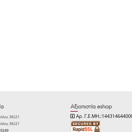
ία
Αξιοπιστία eshop
Αρ. Γ.Ε.ΜΗ.:14431464400
Βόλος 38221
Βόλος 38221
29249